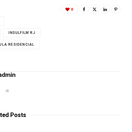
0
INSULFILM RJ
ULA RESIDENCIAL
admin
W
e
b
s
i
t
ted Posts
e