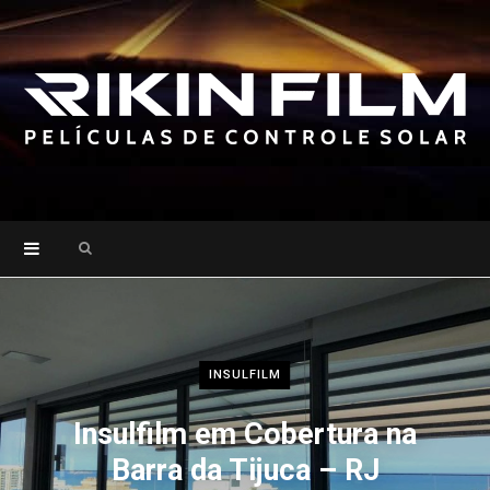
Search
for:
INSULFILM
Insulfilm em Cobertura na
Barra da Tijuca – RJ