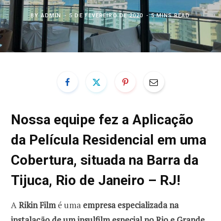
BY
ADMIN
5 DE FEVEREIRO DE 2020
5 MINS READ
Nossa equipe fez a Aplicação
da Película Residencial em uma
Cobertura, situada na Barra da
Tijuca, Rio de Janeiro – RJ!
A
Rikin Film
é uma
empresa especializada na
instalação de um insulfilm especial no Rio e Grande