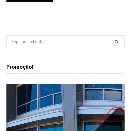
Search
for:
Promoção!