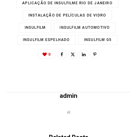
APLICAÇÃO DE INSULFILME RIO DE JANEIRO
INSTALAÇÃO DE PELÍCULAS DE VIDRO
INSULFILM
INSULFILM AUTOMOTIVO
INSULFILM ESPELHADO
INSULFILM G5
0
admin
W
e
b
s
i
t