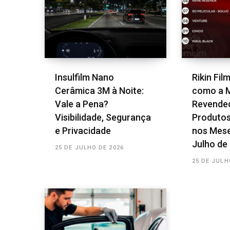
Insulfilm Nano
Rikin Fil
Cerâmica 3M à Noite:
como a 
Vale a Pena?
Revende
Visibilidade, Segurança
Produtos
e Privacidade
nos Mese
Julho de
25 DE JULHO DE 2026
25 DE JULH