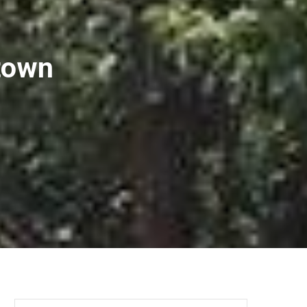
town
Search