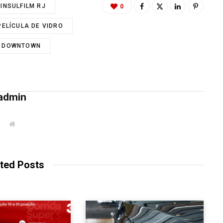
INSULFILM RJ
0
PELÍCULA DE VIDRO
G DOWNTOWN
admin
W
e
b
s
i
t
ted Posts
e