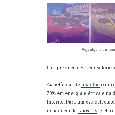
Veja alguns de nos
Por que você deve considerar u
As películas de
insulfim
contri
70% em energia elétrica e na 
interno. Para um estabelecim
incidência de
raios U.V
. e clar