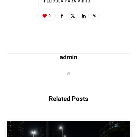
PELÍCULA PARA VIDRO
0
admin
W
e
b
s
i
t
Related Posts
e