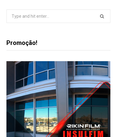
Search
for:
Promoção!