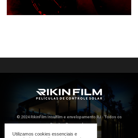
© 2024 RikinFilm Insulfilm e envelopamento RJ - Todos os
Direitos Reservados
Utilizamos cookies essenciais e