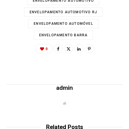
ENVELOPAMENTO AUTOMOTIVO
ENVELOPAMENTO AUTOMOTIVO RJ
ENVELOPAMENTO AUTOMÓVEL
ENVELOPAMENTO BARRA
0
admin
W
e
b
s
i
t
Related Posts
e