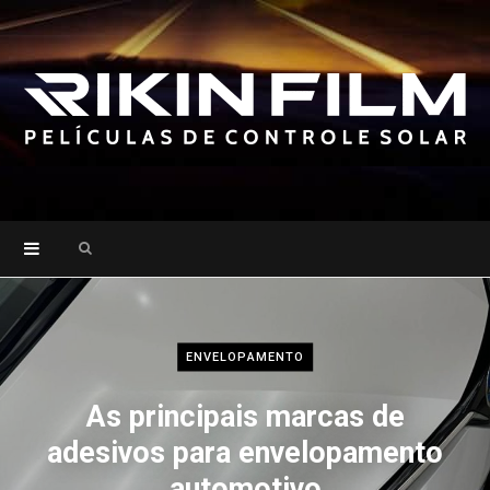
Search
for:
ENVELOPAMENTO
As principais marcas de
adesivos para envelopamento
automotivo