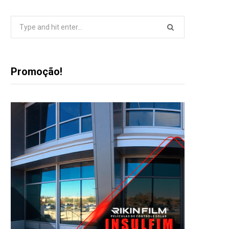
Search
for:
Promoção!