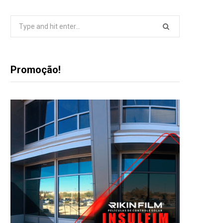
Search
for:
Promoção!