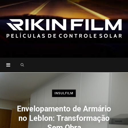
Search
for:
INSULFILM
Envelopamento de Armário
no Leblon: Transformação
Sem Obra