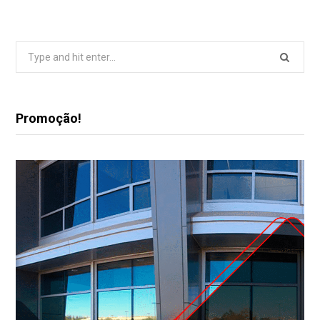
Search
for:
Promoção!